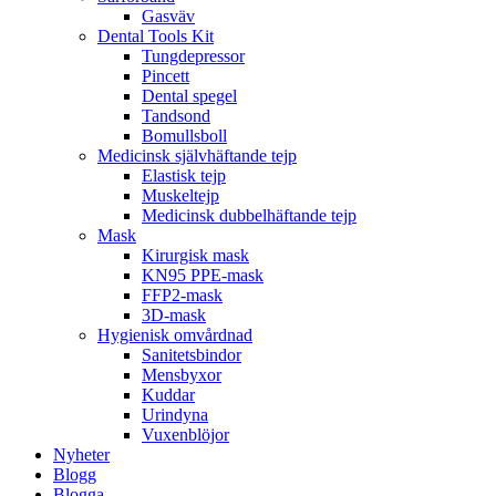
Gasväv
Dental Tools Kit
Tungdepressor
Pincett
Dental spegel
Tandsond
Bomullsboll
Medicinsk självhäftande tejp
Elastisk tejp
Muskeltejp
Medicinsk dubbelhäftande tejp
Mask
Kirurgisk mask
KN95 PPE-mask
FFP2-mask
3D-mask
Hygienisk omvårdnad
Sanitetsbindor
Mensbyxor
Kuddar
Urindyna
Vuxenblöjor
Nyheter
Blogg
Blogga