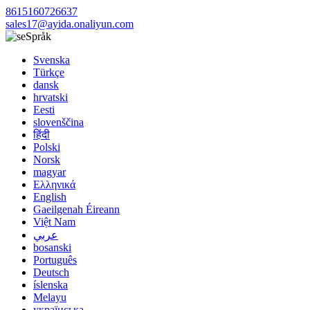
8615160726637
sales17@ayida.onaliyun.com
Språk
Svenska
Türkçe
dansk
hrvatski
Eesti
slovenščina
हिंदी
Polski
Norsk
magyar
Ελληνικά
English
Gaeilgenah Éireann
Việt Nam
عربي
bosanski
Português
Deutsch
íslenska
Melayu
українська