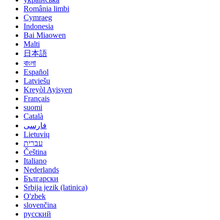
România limbi
Cymraeg
Indonesia
Bai Miaowen
Malti
日本語
বাংলা
Español
Latviešu
Kreyòl Ayisyen
Français
suomi
Català
فارسی
Lietuvių
עברית
Čeština
Italiano
Nederlands
Български
Srbija jezik (latinica)
O'zbek
slovenčina
русский