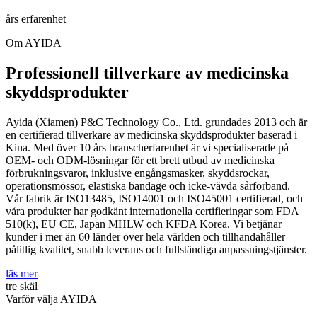
års erfarenhet
Om AYIDA
Professionell tillverkare av medicinska
skyddsprodukter
Ayida (Xiamen) P&C Technology Co., Ltd. grundades 2013 och är
en certifierad tillverkare av medicinska skyddsprodukter baserad i
Kina. Med över 10 års branscherfarenhet är vi specialiserade på
OEM- och ODM-lösningar för ett brett utbud av medicinska
förbrukningsvaror, inklusive engångsmasker, skyddsrockar,
operationsmössor, elastiska bandage och icke-vävda sårförband.
Vår fabrik är ISO13485, ISO14001 och ISO45001 certifierad, och
våra produkter har godkänt internationella certifieringar som FDA
510(k), EU CE, Japan MHLW och KFDA Korea. Vi betjänar
kunder i mer än 60 länder över hela världen och tillhandahåller
pålitlig kvalitet, snabb leverans och fullständiga anpassningstjänster.
läs mer
tre skäl
Varför välja AYIDA