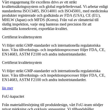
Vårt engagemang för excellens drivs av ett strikt
kvalitetssäkringssystem och global regelefterlevnad. Vi arbetar enligt
standarderna ISO13485, ISO14001 och ISO45001, med medicinska
produkter registrerade och godkända av FDA (USA), CE (EU),
MHLW (Japan) och MFDS (Korea). Från val av råmaterial till
slutlig inspektion, varje steg hanteras med precision för att
säkerställa konsekvent, exportklar-kvalitet.
Certifierat kvalitetssystem
Vi följer strikt GMP-standarder och internationella regulatoriska
krav. Våra tillverknings- och inspektionsprocesser följer FDA, CE,
EN14683, ASTM F2100 och andra industristandarder.
Certifierat kvalitetssystem
Vi följer strikt GMP-standarder och internationella regulatoriska
krav. Våra tillverknings- och inspektionsprocesser följer FDA, CE,
EN14683, ASTM F2100 och andra industristandarder.
läs mer
FoU-kapacitet
Från materialförsörjning till produktdesign, vårt FoU-team stödjer
privat märkning och exklusiv anpassning. Vi tillhandahåller