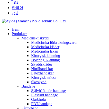
ไทย
한국어
اردو
Hem
Produkter
Medicinskt skydd
Medicinska förbrukningsvaror
Medicinska kläder
Medicinska lakan
Kirurgisk klänning
Isolering Klänning
Skyddskläder
Nitrilhandskar
Latexhandskar
Kirurgisk mössa
Skoskydd
Bandage
Självhäftande bandage
Elastiskt bandage
Gasbinda
PBT-bandage
Sårförband