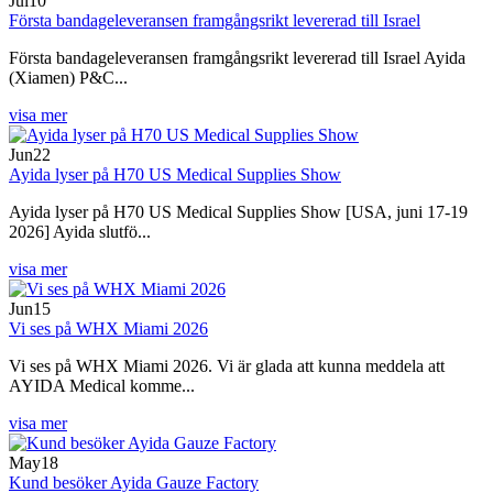
Jul
10
Första bandageleveransen framgångsrikt levererad till Israel
Första bandageleveransen framgångsrikt levererad till Israel Ayida
(Xiamen) P&C...
visa mer
Jun
22
Ayida lyser på H70 US Medical Supplies Show
Ayida lyser på H70 US Medical Supplies Show [USA, juni 17-19
2026] Ayida slutfö...
visa mer
Jun
15
Vi ses på WHX Miami 2026
Vi ses på WHX Miami 2026. Vi är glada att kunna meddela att
AYIDA Medical komme...
visa mer
May
18
Kund besöker Ayida Gauze Factory